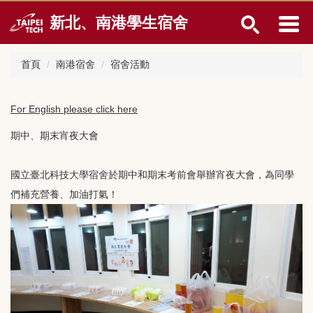
跳
新北、南港學生宿舍
到
主
要
首頁
南港宿舍
宿舍活動
內
容
區
For English please click here
期中、期末宵夜大會
國立臺北科技大學宿舍於期中和期末考前會舉辦宵夜大會，為同學
們補充營養、加油打氣！