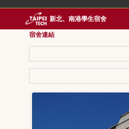
跳
到
主
新北、南港學生宿舍
要
內
宿舍連結
容
區