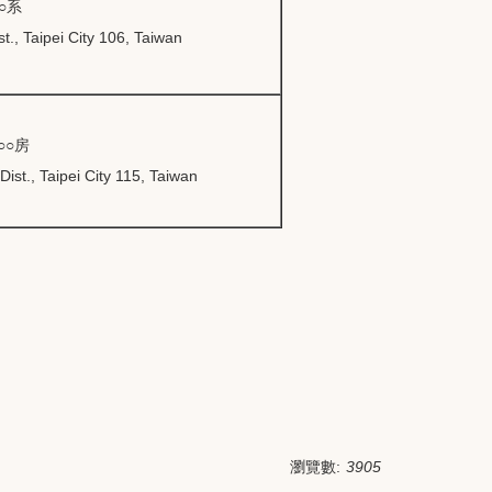
○系
t., Taipei City 106, Taiwan
○○房
ist., Taipei City 115, Taiwan
瀏覽數:
3905