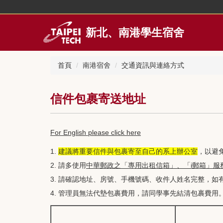
跳
到
主
新北、南港學生宿舍
要
內
容
首頁
南港宿舍
交通資訊與連絡方式
區
信件包裹寄送地址
For English please click here
1.
建議將重要信件與包裹寄至自己的系上辦公室
，以避
2. 請多使用
中華郵政之「專用出租信箱」、「i郵箱」服
3. 請確認地址、房號、手機號碼、收件人姓名完整，
4. 管理員無法代墊包裹費用，請同學事先結清包裹費用